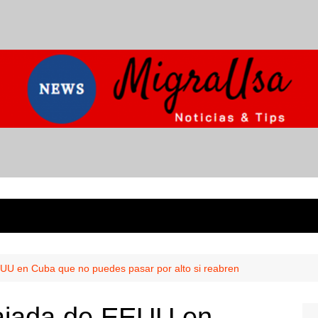
UU en Cuba que no puedes pasar por alto si reabren
ajada de EEUU en