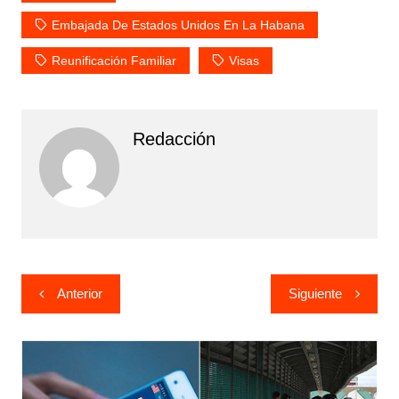
Embajada De Estados Unidos En La Habana
Reunificación Familiar
Visas
Redacción
Navegación
Anterior
Siguiente
de
entradas