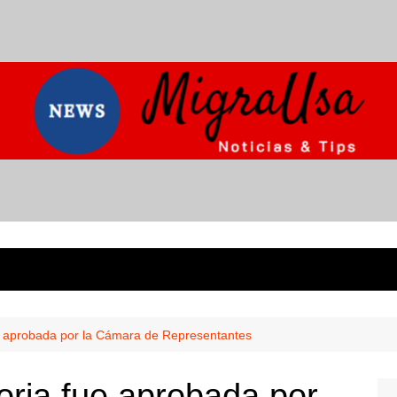
e aprobada por la Cámara de Representantes
oria fue aprobada por