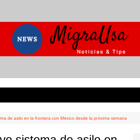
ma de asilo en la frontera con México desde la próxima semana
o sistema de asilo en