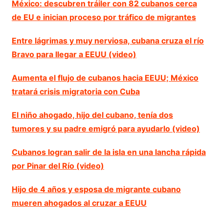
México: descubren tráiler con 82 cubanos cerca
de EU e inician proceso por tráfico de migrantes
Entre lágrimas y muy nerviosa, cubana cruza el río
Bravo para llegar a EEUU (video)
Aumenta el flujo de cubanos hacia EEUU; México
tratará crisis migratoria con Cuba
El niño ahogado, hijo del cubano, tenía dos
tumores y su padre emigró para ayudarlo (video)
Cubanos logran salir de la isla en una lancha rápida
por Pinar del Río (video)
Hijo de 4 años y esposa de migrante cubano
mueren ahogados al cruzar a EEUU