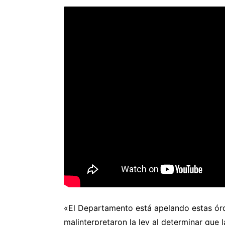
«El Departamento está apelando estas órde
malinterpretaron la ley al determinar que 