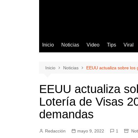
Inicio
Noticias
Video
Tips
Viral
Inicio
Noticias
EEUU actualiza sobre los 
EEUU actualiza sob
Lotería de Visas 2
demandas
Redacción
mayo 9, 2022
1
Not