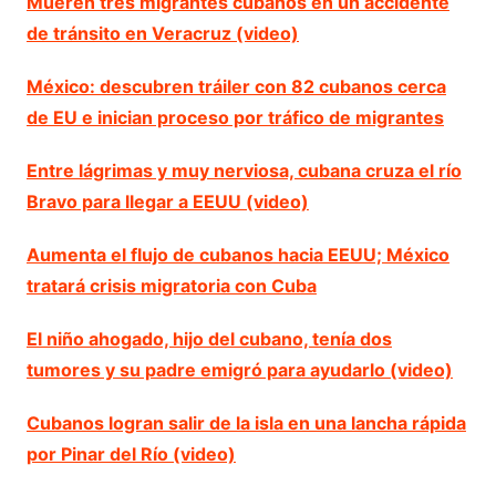
Mueren tres migrantes cubanos en un accidente
de tránsito en Veracruz (video)
México: descubren tráiler con 82 cubanos cerca
de EU e inician proceso por tráfico de migrantes
Entre lágrimas y muy nerviosa, cubana cruza el río
Bravo para llegar a EEUU (video)
Aumenta el flujo de cubanos hacia EEUU; México
tratará crisis migratoria con Cuba
El niño ahogado, hijo del cubano, tenía dos
tumores y su padre emigró para ayudarlo (video)
Cubanos logran salir de la isla en una lancha rápida
por Pinar del Río (video)