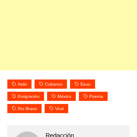
Asilo
Cubanos
Eeuu
Emigración
México
Poema
Río Bravo
Viral
Redacción