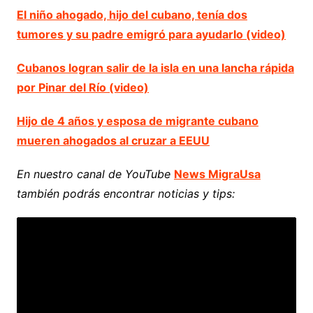
El niño ahogado, hijo del cubano, tenía dos
tumores y su padre emigró para ayudarlo (video)
Cubanos logran salir de la isla en una lancha rápida
por Pinar del Río (video)
Hijo de 4 años y esposa de migrante cubano
mueren ahogados al cruzar a EEUU
En nuestro canal de YouTube
News MigraUsa
también podrás encontrar noticias y tips: