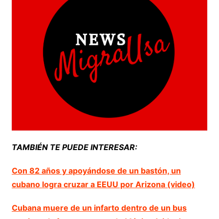
TAMBIÉN TE PUEDE INTERESAR:
Con 82 años y apoyándose de un bastón, un
cubano logra cruzar a EEUU por Arizona (video)
Cubana muere de un infarto dentro de un bus