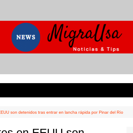
EUU son detenidos tras entrar en lancha rápida por Pinar del Río
ntes en EEUU son