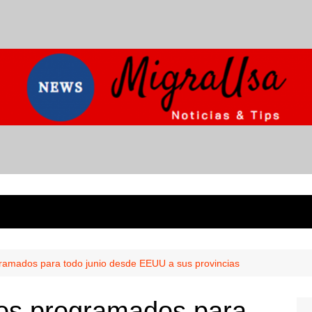
ramados para todo junio desde EEUU a sus provincias
os programados para