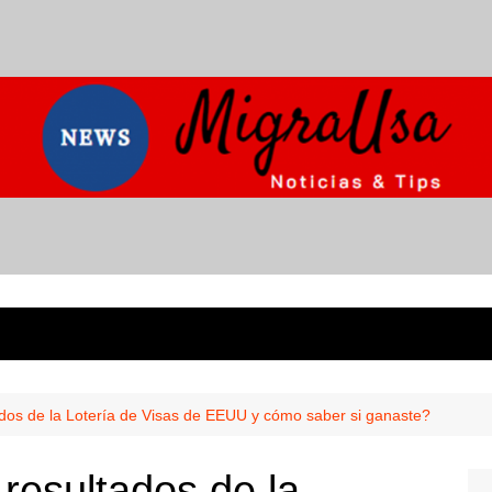
dos de la Lotería de Visas de EEUU y cómo saber si ganaste?
resultados de la