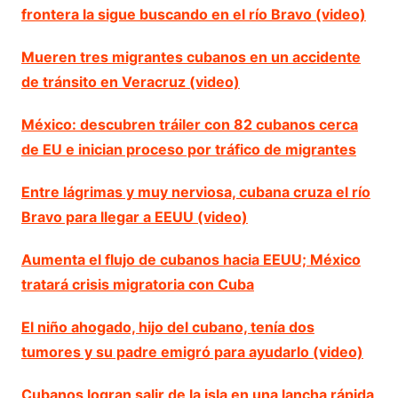
frontera la sigue buscando en el río Bravo (video)
Mueren tres migrantes cubanos en un accidente
de tránsito en Veracruz (video)
México: descubren tráiler con 82 cubanos cerca
de EU e inician proceso por tráfico de migrantes
Entre lágrimas y muy nerviosa, cubana cruza el río
Bravo para llegar a EEUU (video)
Aumenta el flujo de cubanos hacia EEUU; México
tratará crisis migratoria con Cuba
El niño ahogado, hijo del cubano, tenía dos
tumores y su padre emigró para ayudarlo (video)
Cubanos logran salir de la isla en una lancha rápida