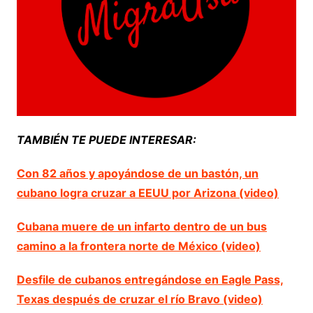
TAMBIÉN TE PUEDE INTERESAR:
Con 82 años y apoyándose de un bastón, un
cubano logra cruzar a EEUU por Arizona (video)
Cubana muere de un infarto dentro de un bus
camino a la frontera norte de México (video)
Desfile de cubanos entregándose en Eagle Pass,
Texas después de cruzar el río Bravo (video)