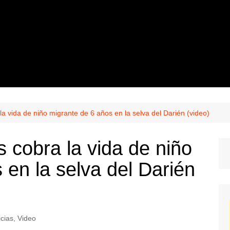
a la vida de niño migrante de 6 años en la selva del Darién (video)
os cobra la vida de niño
 en la selva del Darién
icias
,
Video