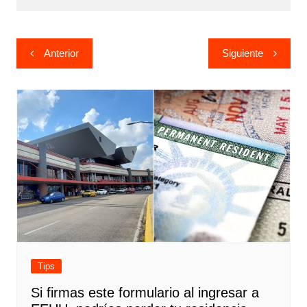
Navegación
Anterior
Siguiente
de
entradas
Tips
Si firmas este formulario al ingresar a