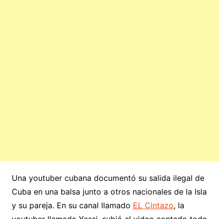
Una youtuber cubana documentó su salida ilegal de
Cuba en una balsa junto a otros nacionales de la Isla
y su pareja. En su canal llamado
EL Cintazo
, la
youtuber llamada Yessi, subió el video contado todo