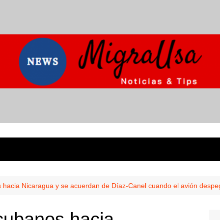
s hacia Nicaragua y se acuerdan de Díaz-Canel cuando el avión despe
 cubanos hacia