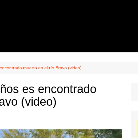
ncontrado muerto en el río Bravo (video)
ños es encontrado
avo (video)