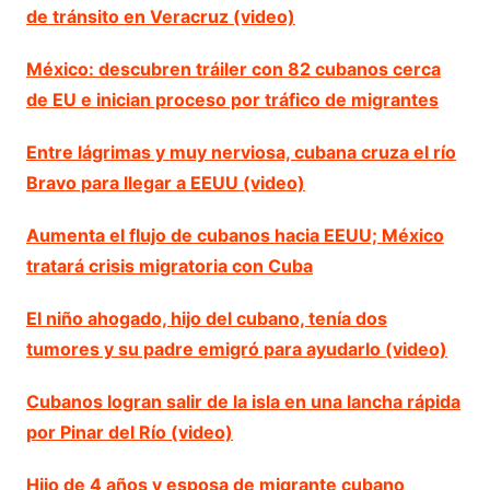
de tránsito en Veracruz (video)
México: descubren tráiler con 82 cubanos cerca
de EU e inician proceso por tráfico de migrantes
Entre lágrimas y muy nerviosa, cubana cruza el río
Bravo para llegar a EEUU (video)
Aumenta el flujo de cubanos hacia EEUU; México
tratará crisis migratoria con Cuba
El niño ahogado, hijo del cubano, tenía dos
tumores y su padre emigró para ayudarlo (video)
Cubanos logran salir de la isla en una lancha rápida
por Pinar del Río (video)
Hijo de 4 años y esposa de migrante cubano