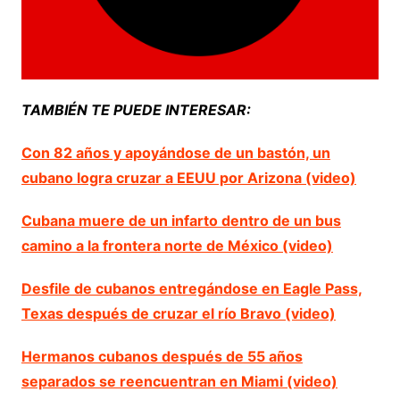
TAMBIÉN TE PUEDE INTERESAR:
Con 82 años y apoyándose de un bastón, un
cubano logra cruzar a EEUU por Arizona (video)
Cubana muere de un infarto dentro de un bus
camino a la frontera norte de México (video)
Desfile de cubanos entregándose en Eagle Pass,
Texas después de cruzar el río Bravo (video)
Hermanos cubanos después de 55 años
separados se reencuentran en Miami (video)