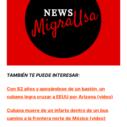
TAMBIÉN TE PUEDE INTERESAR:
Con 82 años y apoyándose de un bastón, un
cubano logra cruzar a EEUU por Arizona (video)
Cubana muere de un infarto dentro de un bus
camino a la frontera norte de México (video)