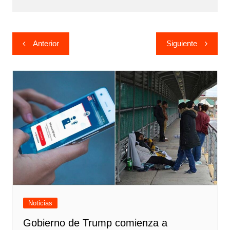
Navegación
Anterior
Siguiente
de
entradas
Noticias
Gobierno de Trump comienza a