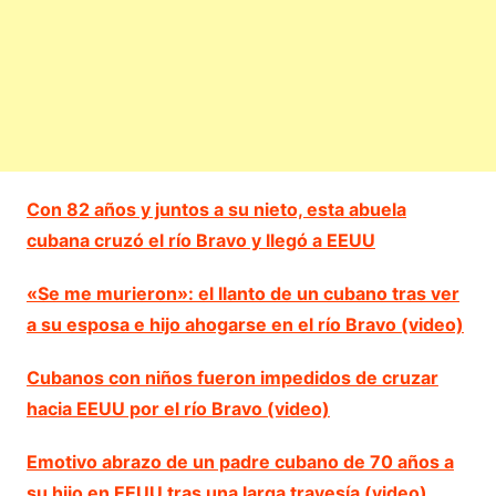
Con 82 años y juntos a su nieto, esta abuela
cubana cruzó el río Bravo y llegó a EEUU
«Se me murieron»: el llanto de un cubano tras ver
a su esposa e hijo ahogarse en el río Bravo (video)
Cubanos con niños fueron impedidos de cruzar
hacia EEUU por el río Bravo (video)
Emotivo abrazo de un padre cubano de 70 años a
su hijo en EEUU tras una larga travesía (video)