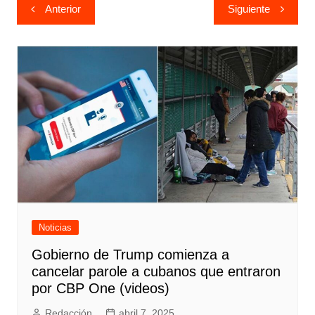
Navegación
Anterior
Siguiente
de
entradas
Noticias
Gobierno de Trump comienza a
cancelar parole a cubanos que entraron
por CBP One (videos)
Redacción
abril 7, 2025