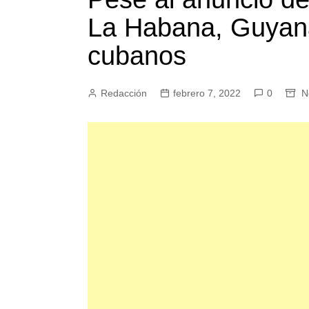
La Habana, Guyana
cubanos
Redacción
febrero 7, 2022
0
N