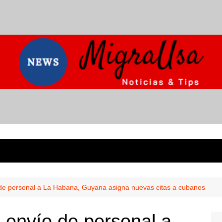
 de personal a La Habana, Guyana asigna nuevas citas a cubanos
 envío de personal a