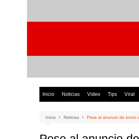
Saltar
al
contenido
Inicio
Noticias
Video
Tips
Viral
Inicio
Noticias
Pese al anuncio de envío
Pese al anuncio de