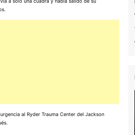
vía a solo una cuadra y había salido de su
os.
 urgencia al Ryder Trauma Center del Jackson
ués.