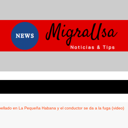
llado en La Pequeña Habana y el conductor se da a la fuga (video)