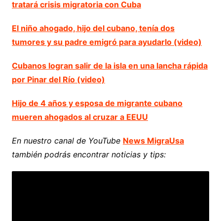
tratará crisis migratoria con Cuba
El niño ahogado, hijo del cubano, tenía dos
tumores y su padre emigró para ayudarlo (video)
Cubanos logran salir de la isla en una lancha rápida
por Pinar del Río (video)
Hijo de 4 años y esposa de migrante cubano
mueren ahogados al cruzar a EEUU
En nuestro canal de YouTube
News MigraUsa
también podrás encontrar noticias y tips: