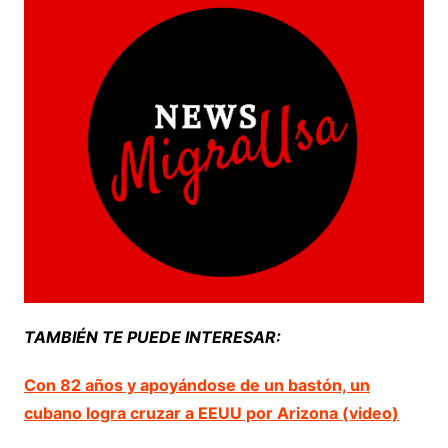
TAMBIÉN TE PUEDE INTERESAR:
Con 82 años y apoyándose de un bastón, un
cubano logra cruzar a EEUU por Arizona (video)