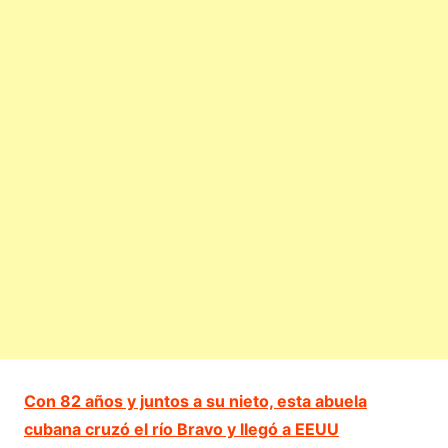
Con 82 años y juntos a su nieto, esta abuela
cubana cruzó el río Bravo y llegó a EEUU