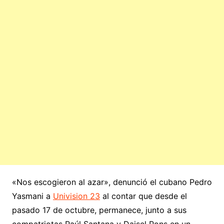
«Nos escogieron al azar», denunció el cubano Pedro
Yasmani a
Univision 23
al contar que desde el
pasado 17 de octubre, permanece, junto a sus