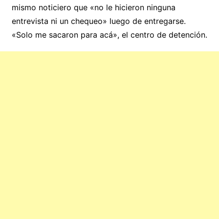
mismo noticiero que «no le hicieron ninguna
entrevista ni un chequeo» luego de entregarse.
«Solo me sacaron para acá», el centro de detención.