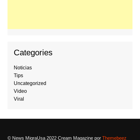
Categories
Noticias
Tips
Uncategorized
Video
Viral
© News MigraUsa 2022
Cream Magazine por
Themebeez