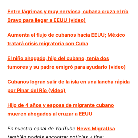
Entre lágrimas y muy nerviosa, cubana cruza el río
Bravo para llegar a EEUU (video)
Aumenta el flujo de cubanos hacia EEUU; México
tratará crisis migratoria con Cuba
El niño ahogado, hijo del cubano, tenía dos
tumores y su padre emigró para ayudarlo (video)
Cubanos logran salir de la isla en una lancha rápida
por Pinar del Río (video)
Hijo de 4 años y esposa de migrante cubano
mueren ahogados al cruzar a EEUU
En nuestro canal de YouTube
News MigraUsa
también podrás encontrar noticias y tips: