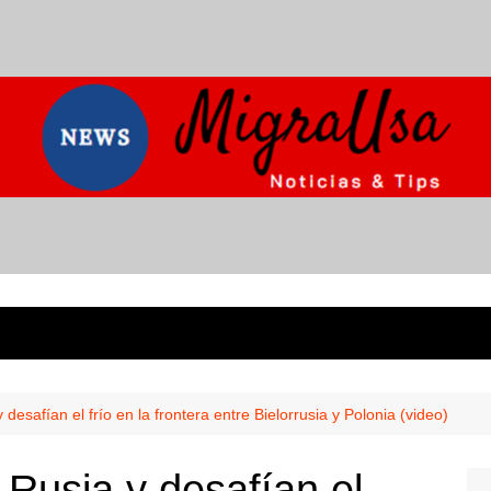
esafían el frío en la frontera entre Bielorrusia y Polonia (video)
Rusia y desafían el