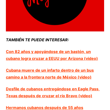
TAMBIÉN TE PUEDE INTERESAR:
Con 82 años y apoyándose de un bastón, un
cubano logra cruzar a EEUU por Arizona (video)
Cubana muere de un infarto dentro de un bus
camino a la frontera norte de México (video)
Desfile de cubanos entregándose en Eagle Pass,
Texas después de cruzar el río Bravo (video)
Hermanos cubanos después de 55 años