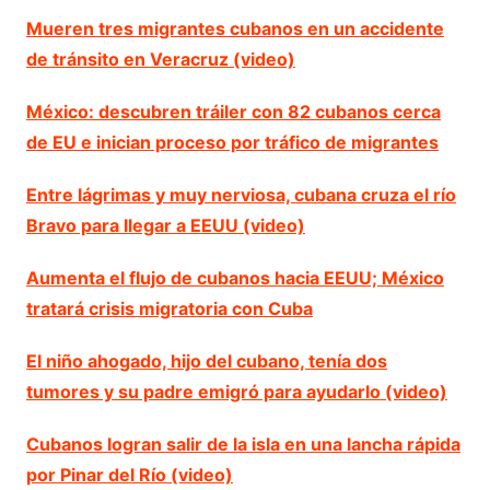
Mueren tres migrantes cubanos en un accidente
de tránsito en Veracruz (video)
México: descubren tráiler con 82 cubanos cerca
de EU e inician proceso por tráfico de migrantes
Entre lágrimas y muy nerviosa, cubana cruza el río
Bravo para llegar a EEUU (video)
Aumenta el flujo de cubanos hacia EEUU; México
tratará crisis migratoria con Cuba
El niño ahogado, hijo del cubano, tenía dos
tumores y su padre emigró para ayudarlo (video)
Cubanos logran salir de la isla en una lancha rápida
por Pinar del Río (video)