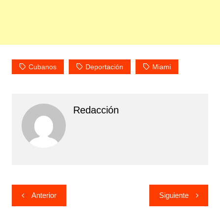
Cubanos
Deportación
Miami
Redacción
Navegación
Anterior
Siguiente
de