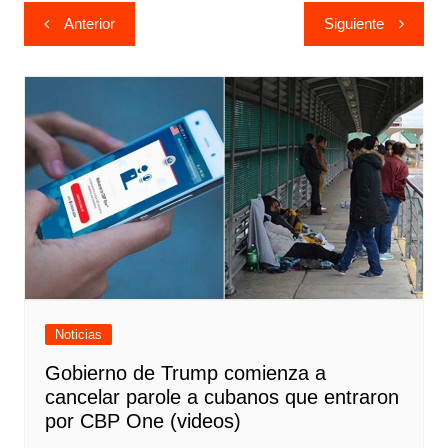
Navegación
Anterior
Siguiente
de
entradas
Noticias
Gobierno de Trump comienza a
cancelar parole a cubanos que entraron
por CBP One (videos)