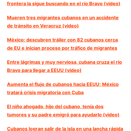
frontera la sigue buscando en el río Bravo (video)
Mueren tres migrantes cubanos en un accidente
de tránsito en Veracruz (video)
México: descubren tráiler con 82 cubanos cerca
de EU e inician proceso por tráfico de migrantes
Entre lágrimas y muy nerviosa, cubana cruza el río
Bravo para llegar a EEUU (video)
Aumenta el flujo de cubanos hacia EEUU; México
tratará crisis migratoria con Cuba
El niño ahogado, hijo del cubano, tenía dos
tumores y su padre emigró para ayudarlo (video)
Cubanos logran salir de la isla en una lancha rápida