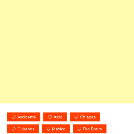
Accidente
Asilo
Chiapas
Cubanos
México
Río Bravo