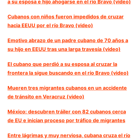
a su esposa e hijo ahogarse en el río Bravo (video)
Cubanos con niños fueron impedidos de cruzar
hacia EEUU por el río Bravo (video)
Emotivo abrazo de un padre cubano de 70 años a
su hijo en EEUU tras una larga travesía (video)
El cubano que perdió a su esposa al cruzar la
frontera la sigue buscando en el río Bravo (video)
Mueren tres migrantes cubanos en un accidente
de tránsito en Veracruz (video)
México: descubren tráiler con 82 cubanos cerca
de EU e inician proceso por tráfico de migrantes
Entre lágrimas y muy nerviosa, cubana cruza el río