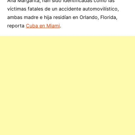
Ana Margarita, han sido identificadas como las
víctimas fatales de un accidente automovilístico,
ambas madre e hija residían en Orlando, Florida,
reporta
Cuba en Miami
.