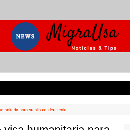
manitaria para su hija con leucemia
 visa humanitaria para