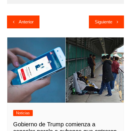
Navegación
Anterior
Siguiente
de
entradas
Noticias
Gobierno de Trump comienza a