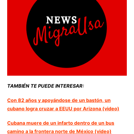
TAMBIÉN TE PUEDE INTERESAR:
Con 82 años y apoyándose de un bastón, un
cubano logra cruzar a EEUU por Arizona (video)
Cubana muere de un infarto dentro de un bus
camino a la frontera norte de México (video)