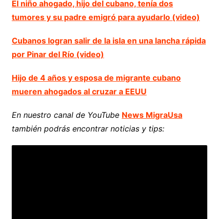
El niño ahogado, hijo del cubano, tenía dos
tumores y su padre emigró para ayudarlo (video)
Cubanos logran salir de la isla en una lancha rápida
por Pinar del Río (video)
Hijo de 4 años y esposa de migrante cubano
mueren ahogados al cruzar a EEUU
En nuestro canal de YouTube
News MigraUsa
también podrás encontrar noticias y tips: