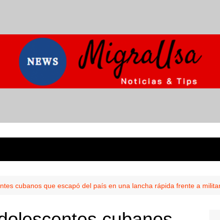
ntes cubanos que escapó del país en una lancha rápida frente a milita
adolescentes cubanos