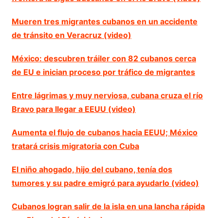
Mueren tres migrantes cubanos en un accidente
de tránsito en Veracruz (video)
México: descubren tráiler con 82 cubanos cerca
de EU e inician proceso por tráfico de migrantes
Entre lágrimas y muy nerviosa, cubana cruza el río
Bravo para llegar a EEUU (video)
Aumenta el flujo de cubanos hacia EEUU; México
tratará crisis migratoria con Cuba
El niño ahogado, hijo del cubano, tenía dos
tumores y su padre emigró para ayudarlo (video)
Cubanos logran salir de la isla en una lancha rápida