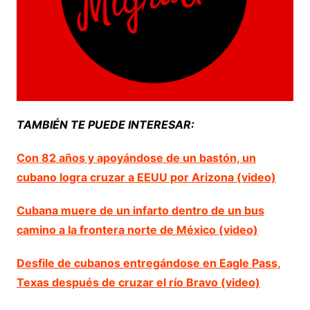
TAMBIÉN TE PUEDE INTERESAR:
Con 82 años y apoyándose de un bastón, un
cubano logra cruzar a EEUU por Arizona (video)
Cubana muere de un infarto dentro de un bus
camino a la frontera norte de México (video)
Desfile de cubanos entregándose en Eagle Pass,
Texas después de cruzar el río Bravo (video)