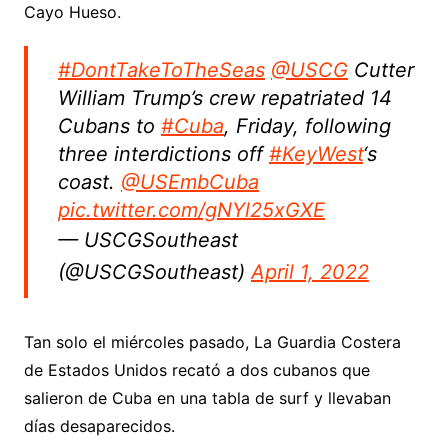
Cayo Hueso.
#DontTakeToTheSeas
@USCG
Cutter
William Trump’s crew repatriated 14
Cubans to
#Cuba
, Friday, following
three interdictions off
#KeyWest
‘s
coast.
@USEmbCuba
pic.twitter.com/gNYl25xGXE
— USCGSoutheast
(@USCGSoutheast)
April 1, 2022
Tan solo el miércoles pasado, La Guardia Costera
de Estados Unidos recató a dos cubanos que
salieron de Cuba en una tabla de surf y llevaban
días desaparecidos.