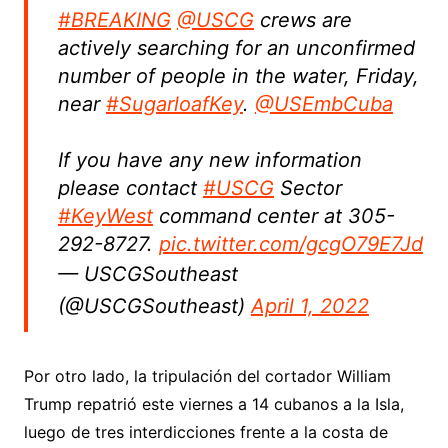
#BREAKING
@USCG
crews are
actively searching for an unconfirmed
number of people in the water, Friday,
near
#SugarloafKey
.
@USEmbCuba
If you have any new information
please contact
#USCG
Sector
#KeyWest
command center at 305-
292-8727.
pic.twitter.com/gcgO79E7Jd
— USCGSoutheast
(@USCGSoutheast)
April 1, 2022
Por otro lado, la tripulación del cortador William
Trump repatrió este viernes a 14 cubanos a la Isla,
luego de tres interdicciones frente a la costa de