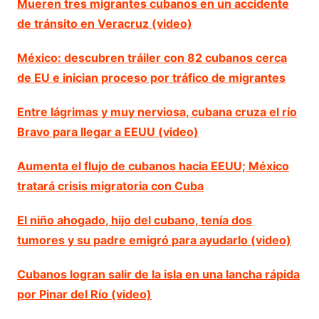
Mueren tres migrantes cubanos en un accidente
de tránsito en Veracruz (video)
México: descubren tráiler con 82 cubanos cerca
de EU e inician proceso por tráfico de migrantes
Entre lágrimas y muy nerviosa, cubana cruza el río
Bravo para llegar a EEUU (video)
Aumenta el flujo de cubanos hacia EEUU; México
tratará crisis migratoria con Cuba
El niño ahogado, hijo del cubano, tenía dos
tumores y su padre emigró para ayudarlo (video)
Cubanos logran salir de la isla en una lancha rápida
por Pinar del Río (video)