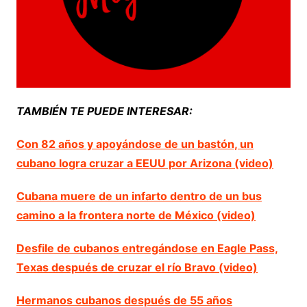
TAMBIÉN TE PUEDE INTERESAR:
Con 82 años y apoyándose de un bastón, un
cubano logra cruzar a EEUU por Arizona (video)
Cubana muere de un infarto dentro de un bus
camino a la frontera norte de México (video)
Desfile de cubanos entregándose en Eagle Pass,
Texas después de cruzar el río Bravo (video)
Hermanos cubanos después de 55 años