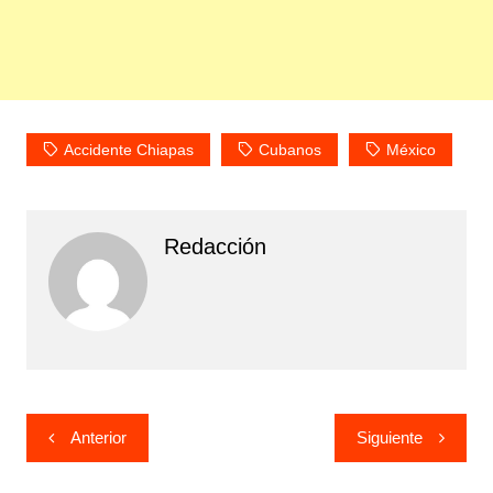
Accidente Chiapas
Cubanos
México
Redacción
Navegación
Anterior
Siguiente
de