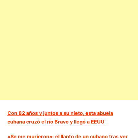
Con 82 años y juntos a su nieto, esta abuela
cubana cruzó el río Bravo y llegó a EEUU
«Se me murieron»: el llanto de un cubano tras ver