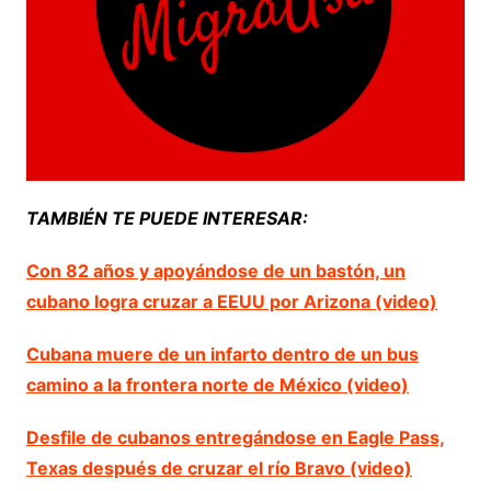
TAMBIÉN TE PUEDE INTERESAR:
Con 82 años y apoyándose de un bastón, un
cubano logra cruzar a EEUU por Arizona (video)
Cubana muere de un infarto dentro de un bus
camino a la frontera norte de México (video)
Desfile de cubanos entregándose en Eagle Pass,
Texas después de cruzar el río Bravo (video)