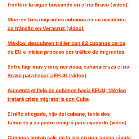
frontera la sigue buscando en el río Bravo (video)
Mueren tres migrantes cubanos en un accidente
de tránsito en Veracruz (video)
México: descubren tráiler con 82 cubanos cerca
de EU e inician proceso por tráfico de migrantes
Entre lágrimas y muy nerviosa, cubana cruza el río
Bravo para llegar a EEUU (video)
Aumenta el flujo de cubanos hacia EEUU; México
tratará crisis migratoria con Cuba
El niño ahogado, hijo del cubano, tenía dos
tumores y su padre emigró para ayudarlo (video)
Cubanos logran salir de la isla en una lancha rápida