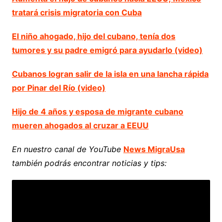
tratará crisis migratoria con Cuba
El niño ahogado, hijo del cubano, tenía dos
tumores y su padre emigró para ayudarlo (video)
Cubanos logran salir de la isla en una lancha rápida
por Pinar del Río (video)
Hijo de 4 años y esposa de migrante cubano
mueren ahogados al cruzar a EEUU
En nuestro canal de YouTube
News MigraUsa
también podrás encontrar noticias y tips: