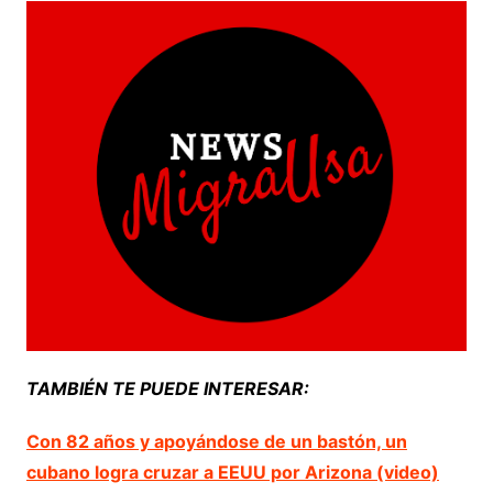
TAMBIÉN TE PUEDE INTERESAR:
Con 82 años y apoyándose de un bastón, un
cubano logra cruzar a EEUU por Arizona (video)