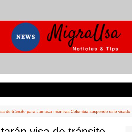
sa de tránsito para Jamaica mientras Colombia suspende este visado
arán visa de tránsito