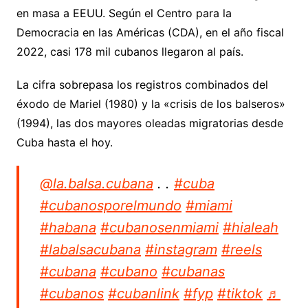
en masa a EEUU. Según el Centro para la
Democracia en las Américas (CDA), en el año fiscal
2022, casi 178 mil cubanos llegaron al país.
La cifra sobrepasa los registros combinados del
éxodo de Mariel (1980) y la «crisis de los balseros»
(1994), las dos mayores oleadas migratorias desde
Cuba hasta el hoy.
@la.balsa.cubana
. .
#cuba
#cubanosporelmundo
#miami
#habana
#cubanosenmiami
#hialeah
#labalsacubana
#instagram
#reels
#cubana
#cubano
#cubanas
#cubanos
#cubanlink
#fyp
#tiktok
♬