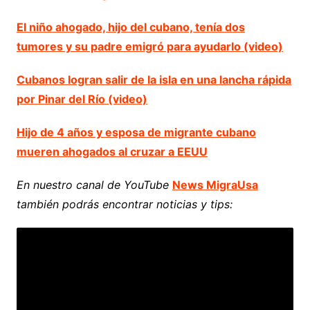
El niño ahogado, hijo del cubano, tenía dos
tumores y su padre emigró para ayudarlo (video)
Cubanos logran salir de la isla en una lancha rápida
por Pinar del Río (video)
Hijo de 4 años y esposa de migrante cubano
mueren ahogados al cruzar a EEUU
En nuestro canal de YouTube
News MigraUsa
también podrás encontrar noticias y tips: