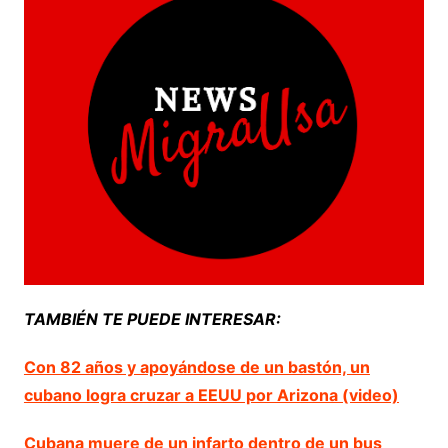
TAMBIÉN TE PUEDE INTERESAR:
Con 82 años y apoyándose de un bastón, un
cubano logra cruzar a EEUU por Arizona (video)
Cubana muere de un infarto dentro de un bus