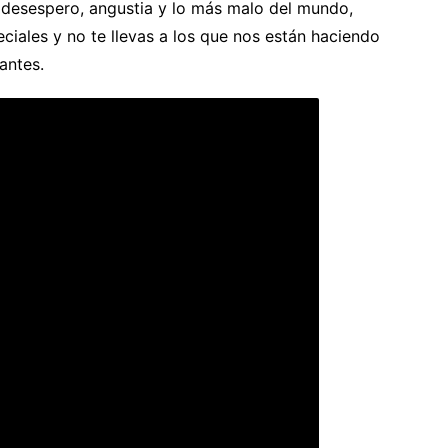
 desespero, angustia y lo más malo del mundo,
ciales y no te llevas a los que nos están haciendo
antes.