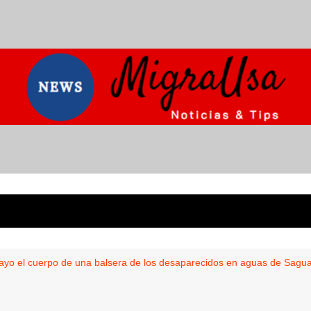
ayo el cuerpo de una balsera de los desaparecidos en aguas de Sagu