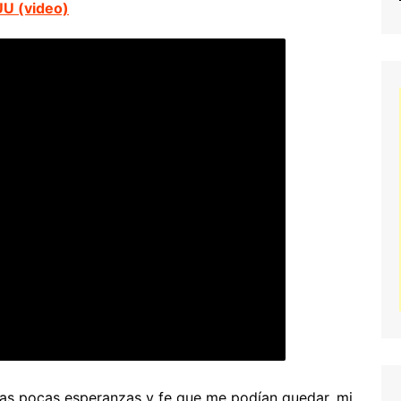
UU (video)
as pocas esperanzas y fe que me podían quedar, mi