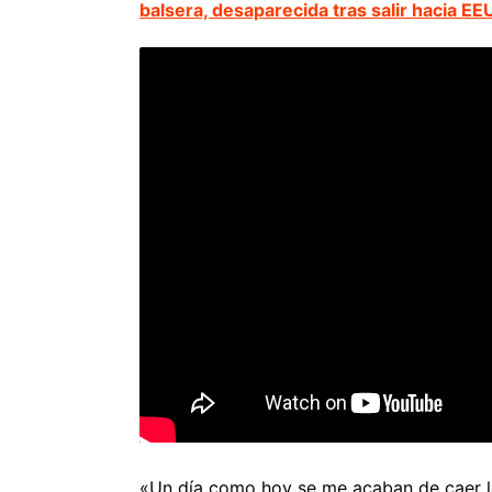
balsera, desaparecida tras salir hacia EE
«Un día como hoy se me acaban de caer l