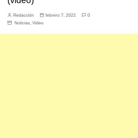
(video)
Redacción
febrero 7, 2022
0
Noticias
,
Video