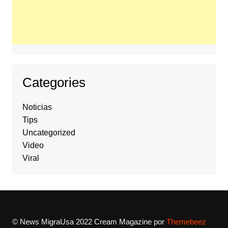
Categories
Noticias
Tips
Uncategorized
Video
Viral
© News MigraUsa 2022
Cream Magazine por
Themebeez