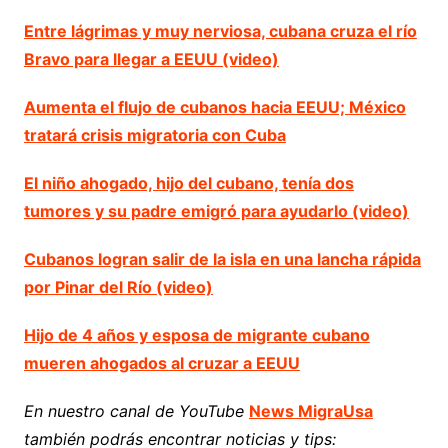
Entre lágrimas y muy nerviosa, cubana cruza el río
Bravo para llegar a EEUU (video)
Aumenta el flujo de cubanos hacia EEUU; México
tratará crisis migratoria con Cuba
El niño ahogado, hijo del cubano, tenía dos
tumores y su padre emigró para ayudarlo (video)
Cubanos logran salir de la isla en una lancha rápida
por Pinar del Río (video)
Hijo de 4 años y esposa de migrante cubano
mueren ahogados al cruzar a EEUU
En nuestro canal de YouTube
News MigraUsa
también podrás encontrar noticias y tips: