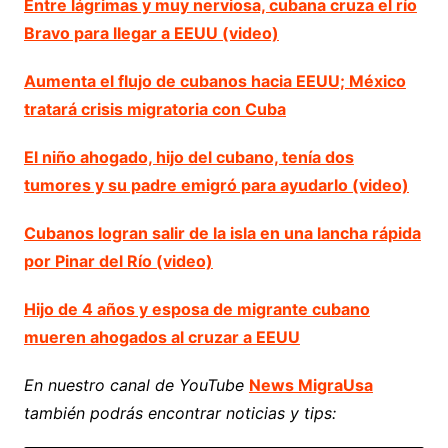
Entre lágrimas y muy nerviosa, cubana cruza el río
Bravo para llegar a EEUU (video)
Aumenta el flujo de cubanos hacia EEUU; México
tratará crisis migratoria con Cuba
El niño ahogado, hijo del cubano, tenía dos
tumores y su padre emigró para ayudarlo (video)
Cubanos logran salir de la isla en una lancha rápida
por Pinar del Río (video)
Hijo de 4 años y esposa de migrante cubano
mueren ahogados al cruzar a EEUU
En nuestro canal de YouTube
News MigraUsa
también podrás encontrar noticias y tips: