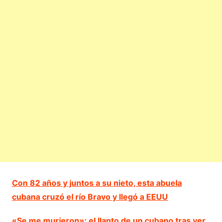
Con 82 años y juntos a su nieto, esta abuela
cubana cruzó el río Bravo y llegó a EEUU
«Se me murieron»: el llanto de un cubano tras ver