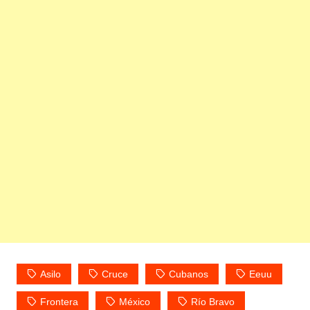
Asilo
Cruce
Cubanos
Eeuu
Frontera
México
Río Bravo