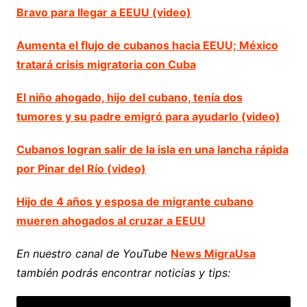
Bravo para llegar a EEUU (video)
Aumenta el flujo de cubanos hacia EEUU; México
tratará crisis migratoria con Cuba
El niño ahogado, hijo del cubano, tenía dos
tumores y su padre emigró para ayudarlo (video)
Cubanos logran salir de la isla en una lancha rápida
por Pinar del Río (video)
Hijo de 4 años y esposa de migrante cubano
mueren ahogados al cruzar a EEUU
En nuestro canal de YouTube
News MigraUsa
también podrás encontrar noticias y tips: