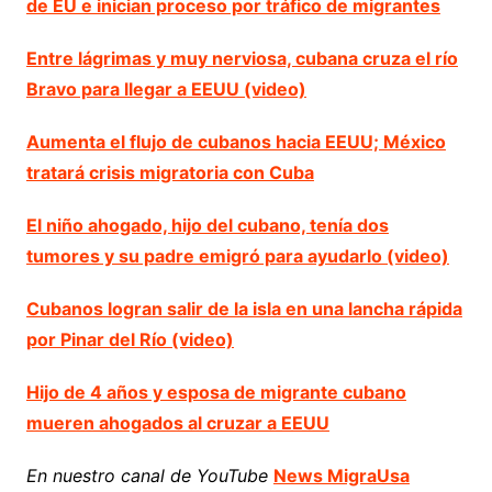
de EU e inician proceso por tráfico de migrantes
Entre lágrimas y muy nerviosa, cubana cruza el río
Bravo para llegar a EEUU (video)
Aumenta el flujo de cubanos hacia EEUU; México
tratará crisis migratoria con Cuba
El niño ahogado, hijo del cubano, tenía dos
tumores y su padre emigró para ayudarlo (video)
Cubanos logran salir de la isla en una lancha rápida
por Pinar del Río (video)
Hijo de 4 años y esposa de migrante cubano
mueren ahogados al cruzar a EEUU
En nuestro canal de YouTube
News MigraUsa