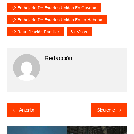
Embajada De Estados Unidos En Guyana
Embajada De Estados Unidos En La Habana
Reunificación Familiar
Visas
Redacción
Navegación
Anterior
Siguiente
de
entradas