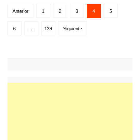
Posts
Anterior
1
2
3
4
5
pagination
6
…
139
Siguiente