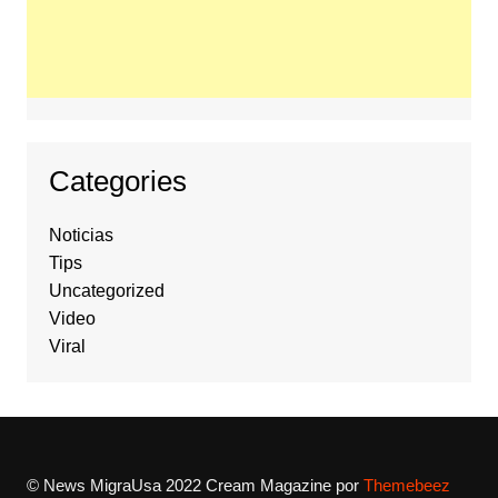
Categories
Noticias
Tips
Uncategorized
Video
Viral
© News MigraUsa 2022
Cream Magazine por
Themebeez