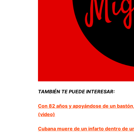
TAMBIÉN TE PUEDE INTERESAR:
Con 82 años y apoyándose de un bastón,
(video)
Cubana muere de un infarto dentro de un