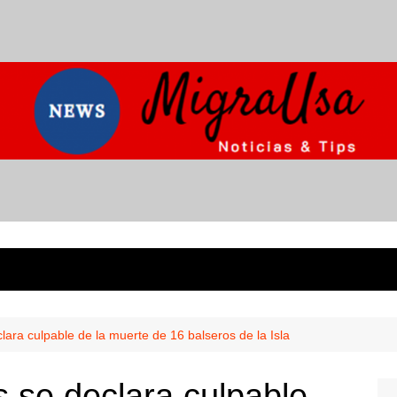
ara culpable de la muerte de 16 balseros de la Isla
 se declara culpable