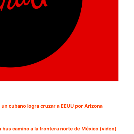
 un cubano logra cruzar a EEUU por Arizona
 bus camino a la frontera norte de México (video)